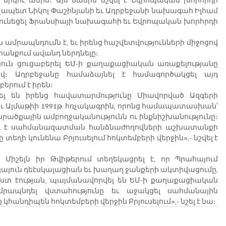
ապետ Նիկոլ Փաշինյանի եւ Ադրբեջանի նախագահ Իլհամ 
ր ունեցել Ֆրանսիայի նախագահի եւ Եվրոպական խորհրդի 
մրապնդումն է, եւ իրենց հաշվետվությունների միջոցով 
նքում ավանդ ներդնելը։
ուն ցուցաբերել ԵՄ-ի քաղաքացիական առաքելությանը 
վ։ Ադրբեջանը համաձայնել է համագործակցել այդ 
երում է իրեն։
 են իրենց հավատարմությունը Միավորված Ազգերի 
 Ալմաթիի 1991թ. հռչակագրին, որոնց համապատասխան՝ 
արածքային ամբողջականությունն ու ինքնիշխանությունը։ 
ու է սահմանազատման հանձնաժողովների աշխատանքի 
եղի կունենա Բրյուսելում հոկտեմբերի վերջին»,- նշվել է 
իշելն իր Թվիթերում տեղեկացրել է, որ Պրահայում 
կայուն դեէսկալացիան եւ խաղաղ ջանքերի ակտիվացումը, 
ստ էության, պայմանավորվել են ԵՄ-ի քաղաքացիական 
րապնդել վստահությունը եւ աջակցել սահմանային 
անդիպեն հոկտեմբերի վերջին Բրյուսելում»,- նշել է նա։