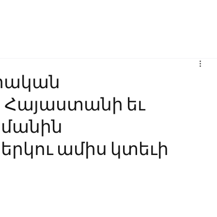
Բիզնես
Հաղորդակցություն
Ինովացիա
Կրթություն
իական
ը Հայաստանի եւ
հմանին
երկու ամիս կտեւի