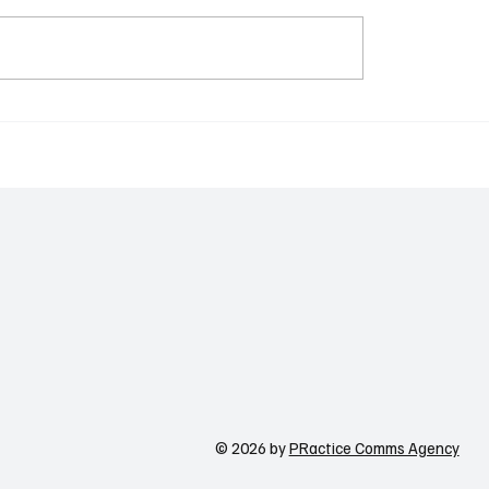
Meta-ն ուժեղացնում
պաշտպանությունը
գործիքներ Facebook-
ստանի գիտակրթական
WhatsApp-ի և Messen
ը կառավարելու ուղեցույց ենք
համար
ւմ որոշում
ցնողներին․ Ատոմ Մխիթարյան
© 2026 by
PRactice Comms Agency