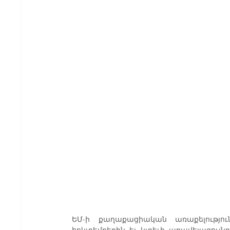
ԵՄ-ի քաղաքացիական առաքելությո
հոկտեմբերին եւ կտեւի առավելագույնը