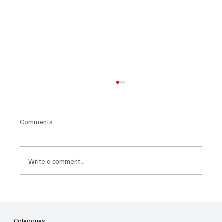
Comments
Write a comment...
Հայաստանի գիտակրթական
ոլորտը կառավարելու ուղեցույց ենք
նվիրում որոշում
Categories