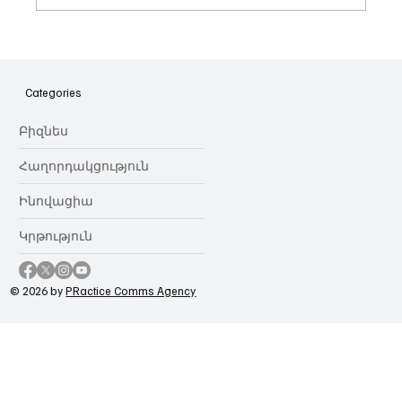
Հայաստանի գիտակրթական
ոլորտը կառավարելու ուղեցույց ենք
նվիրում որոշում
Categories
կայացնողներին․ Ատոմ Մխիթարյան
Բիզնես
Հաղորդակցություն
Ինովացիա
Կրթություն
© 2026 by
PRactice Comms Agency