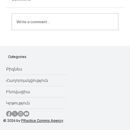
Write a comment...
Հայաստանի գիտակրթական
ոլորտը կառավարելու ուղեցույց ենք
նվիրում որոշում
Categories
կայացնողներին․ Ատոմ Մխիթարյան
Բիզնես
Հաղորդակցություն
Ինովացիա
Կրթություն
© 2026 by
PRactice Comms Agency