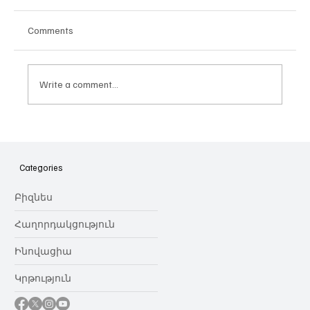
Comments
Write a comment...
Հայաստանի գիտակրթական
ոլորտը կառավարելու ուղեցույց ենք
նվիրում որոշում
Categories
կայացնողներին․ Ատոմ Մխիթարյան
Բիզնես
Հաղորդակցություն
Ինովացիա
Կրթություն