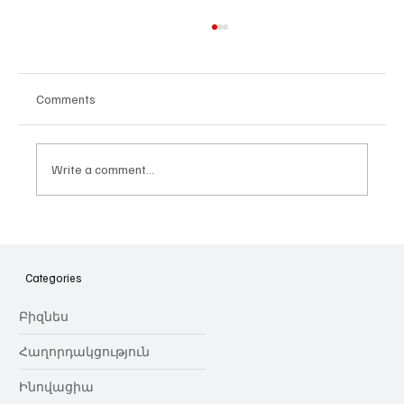
Comments
Write a comment...
Հայաստանի գիտակրթական
ոլորտը կառավարելու ուղեցույց ենք
նվիրում որոշում
Categories
կայացնողներին․ Ատոմ Մխիթարյան
Բիզնես
Հաղորդակցություն
Ինովացիա