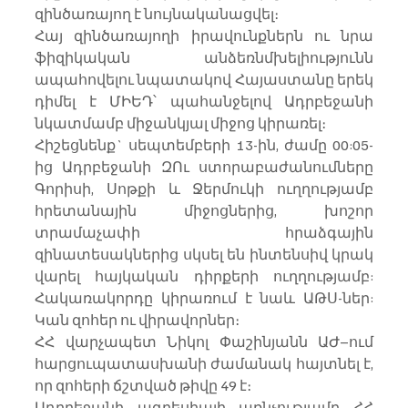
զինծառայող է նույնականացվել։
Հայ զինծառայողի իրավունքներն ու նրա 
ֆիզիկական անձեռնմխելիությունն  
ապահովելու նպատակով Հայաստանը երեկ 
դիմել է ՄԻԵԴ՝ պահանջելով Ադրբեջանի 
նկատմամբ միջանկյալ միջոց կիրառել։
Հիշեցնենք` սեպտեմբերի 13-ին, ժամը 00:05-
ից Ադրբեջանի ԶՈւ ստորաբաժանումները 
Գորիսի, Սոթքի և Ջերմուկի ուղղությամբ 
հրետանային միջոցներից, խոշոր 
տրամաչափի հրաձգային 
զինատեսակներից սկսել են ինտենսիվ կրակ 
վարել հայկական դիրքերի ուղղությամբ: 
Հակառակորդը կիրառում է նաև ԱԹՍ-ներ: 
Կան զոհեր ու վիրավորներ։
ՀՀ վարչապետ Նիկոլ Փաշինյանն ԱԺ–ում 
հարցուպատասխանի ժամանակ հայտնել է, 
որ զոհերի ճշտված թիվը 49 է։
Ադրբեջանի ագրեսիայի առնչությամբ ՀՀ 