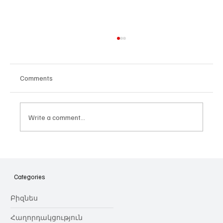
Comments
Write a comment...
Հայաստանի գիտակրթական
ոլորտը կառավարելու ուղեցույց ենք
նվիրում որոշում
Categories
կայացնողներին․ Ատոմ Մխիթարյան
Բիզնես
Հաղորդակցություն