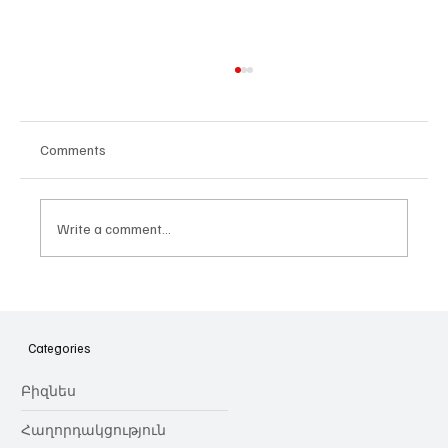
Comments
Write a comment...
Հայաստանի գիտակրթական
ոլորտը կառավարելու ուղեցույց ենք
նվիրում որոշում
Categories
կայացնողներին․ Ատոմ Մխիթարյան
Բիզնես
Հաղորդակցություն