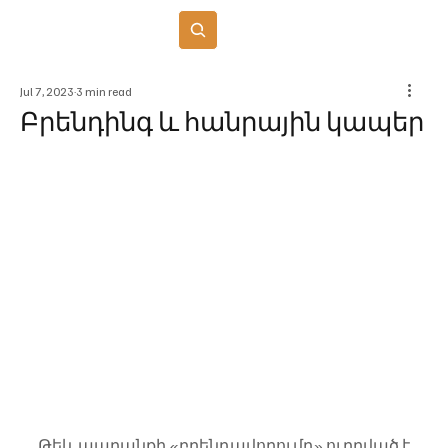
Բաժանորդագրվել
Jul 7, 2023
3 min read
Բրենդինգ և հանրային կապեր
Թեև ապրանքի «բրենդավորումը» ուղղված է 