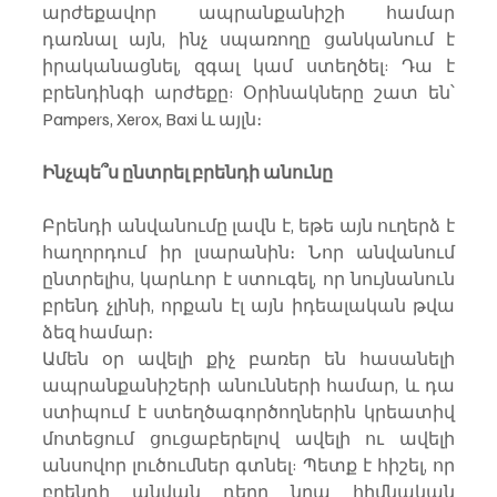
արժեքավոր ապրանքանիշի համար 
դառնալ այն, ինչ սպառողը ցանկանում է 
իրականացնել, զգալ կամ ստեղծել: Դա է 
բրենդինգի արժեքը: Օրինակները շատ են՝ 
Pampers, Xerox, Baxi և այլն։ 
Ինչպե՞ս ընտրել բրենդի անունը
Բրենդի անվանումը լավն է, եթե այն ուղերձ է 
հաղորդում իր լսարանին։ Նոր անվանում 
ընտրելիս, կարևոր է ստուգել, որ նույնանուն 
բրենդ չլինի, որքան էլ այն իդեալական թվա 
ձեզ համար։ 
Ամեն օր ավելի քիչ բառեր են հասանելի 
ապրանքանիշերի անունների համար, և դա 
ստիպում է ստեղծագործողներին կրեատիվ 
մոտեցում ցուցաբերելով ավելի ու ավելի 
անսովոր լուծումներ գտնել: Պետք է հիշել, որ 
բրենդի անվան դերը նրա հիմնական 