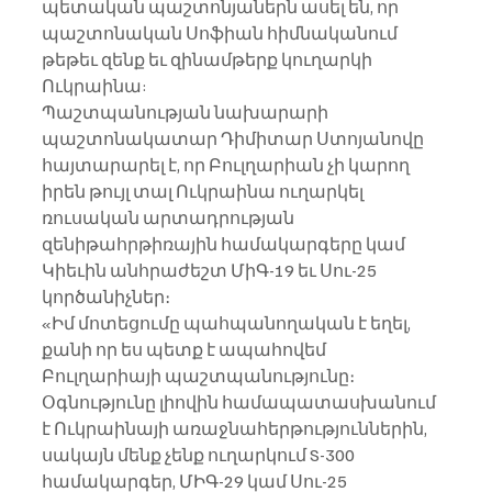
պետական ​​պաշտոնյաներն ասել են, որ 
պաշտոնական Սոֆիան հիմնականում 
թեթեւ զենք եւ զինամթերք կուղարկի 
Ուկրաինա:
Պաշտպանության նախարարի 
պաշտոնակատար Դիմիտար Ստոյանովը 
հայտարարել է, որ Բուլղարիան չի կարող 
իրեն թույլ տալ Ուկրաինա ուղարկել 
ռուսական արտադրության 
զենիթահրթիռային համակարգերը կամ 
Կիեւին անհրաժեշտ ՄիԳ-19 եւ Սու-25 
կործանիչներ։
«Իմ մոտեցումը պահպանողական է եղել, 
քանի որ ես պետք է ապահովեմ 
Բուլղարիայի պաշտպանությունը։ 
Օգնությունը լիովին համապատասխանում 
է Ուկրաինայի առաջնահերթություններին, 
սակայն մենք չենք ուղարկում S-300 
համակարգեր, ՄԻԳ-29 կամ Սու-25 