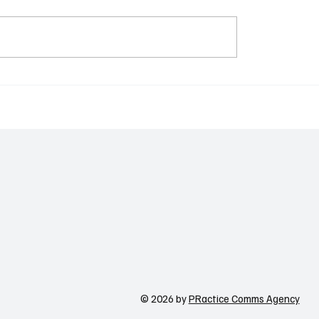
Meta-ն ուժեղացնում
պաշտպանությունը
գործիքներ Facebook-
ստանի գիտակրթական
WhatsApp-ի և Messen
ը կառավարելու ուղեցույց ենք
համար
ւմ որոշում
ցնողներին․ Ատոմ Մխիթարյան
© 2026 by
PRactice Comms Agency