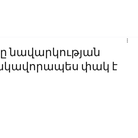
Բիզնես
Հաղորդակցություն
Ինովացիա
Կրթություն
ցը նավարկության
կավորապես փակ է