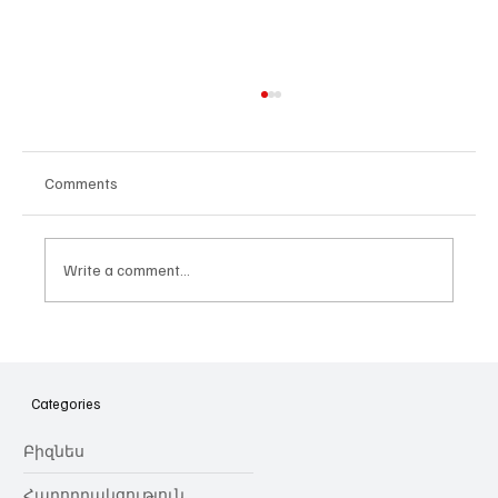
Comments
Write a comment...
Հայաստանի գիտակրթական
ոլորտը կառավարելու ուղեցույց ենք
նվիրում որոշում
Categories
կայացնողներին․ Ատոմ Մխիթարյան
Բիզնես
Հաղորդակցություն