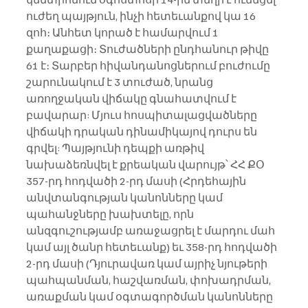
ուժեղ պայթյուն, ինչի հետեւանքով կա 16 
զոհ։ Անհետ կորած է համարվում 1 
քաղաքացի։ Տուժածների ընդհանուր թիվը 
61 է։ Տարբեր հիվանդանոցներում բուժումը 
շարունակում է 3 տուժած, նրանց 
առողջական վիճակը գնահատվում է 
բավարար: Մյուս հոսպիտալացվածները 
վիճակի դրական դինամիկայով դուրս են 
գրվել: Պայթյունի դեպքի առթիվ 
նախաձեռնվել է քրեական վարույթ՝ ՀՀ ՔՕ 
357-րդ հոդվածի 2-րդ մասի (Հրդեհային 
անվտանգության կանոնները կամ 
պահանջները խախտելը, որն 
անզգուշությամբ առաջացրել է մարդու մահ 
կամ այլ ծանր հետեւանք) եւ 358-րդ հոդվածի 
2-րդ մասի (Դյուրավառ կամ այրիչ նյութերի 
պահպանման, հաշվառման, փոխադրման, 
առաքման կամ օգտագործման կանոնները 