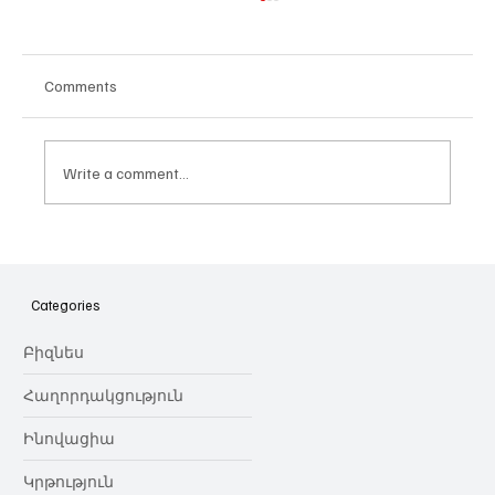
Comments
Write a comment...
Հայաստանի գիտակրթական
ոլորտը կառավարելու ուղեցույց ենք
նվիրում որոշում
Categories
կայացնողներին․ Ատոմ Մխիթարյան
Բիզնես
Հաղորդակցություն
Ինովացիա
Կրթություն