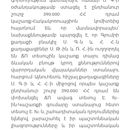
գործողություն կատարելու համար Ս. Գ.-ի 
օժանդակությամբ ստացել է ընդհանուր 
շուրջ 390.000 ՀՀ դրամ 
կաշառք:Հակակոռուպցիոն կոմիտեից 
հայտնում են, որ մասնավորապես՝ 
նախաքննությամբ պարզվել է, որ Գյումրի 
քաղաքի բնակիչ Ս. Գ.-ն և Հ. Հ.-ն 
քաղաքացիներ Ս. Թ.-ին և Ռ. Հ.-ին ուղղորդել 
են ՃՈ տեսուչին կաշառք տալու դիմաց 
ձևական բնույթ կրող քննություններով 
վարորդական վկայականներ ստանալու 
հարցում: Այնուհետև հիշյալ քաղաքացիները 
Ս. Գ.-ի և Հ. Հ.-ի միջոցով որպես կաշառք 
ընդհանուր շուրջ 390.000 ՀՀ դրամ են 
փոխանցել ՃՈ ավագ տեսուչ Է. Խ.-
ին:Կաշառքի գումարը ստանալուց հետո 
տեսուչ Է. Խ.-ն, շահադիտական դրդումներից 
ելնելով, չարաշահել է իր պաշտոնեական 
լիազորությունները և իր պաշտոնեական 