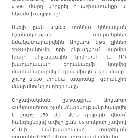
6,400 մարդ կորցրել է աշխատանքը և 
եկամտի աղբյուրը։
Ավելի քան 34,800 տոննա կենսական 
նշանակության ապրանքներ 
կմակատարարվեին Արցախ, եթե չլիներ 
շրջափակումը, որի ընթացքում Կարմիր 
խաչի միջազգային կոմիտեի և ՌԴ 
խաղաղապահ զորակազմի կողմից 
մատակարարվել է դրա միայն չնչին մասը` 
շուրջ 2,530 տոննա ապրանք՝ գերակշիռ 
մասը սնունդ ու դեղորայք:
Շրջափակման ընթացքում Արցախի 
Հանրապետության տնտեսությանը հասցվել 
է շուրջ 150 մլն ԱՄՆ դոլլարի վնաս՝ 
հանգեցնելով ավելի քան 16 տոկոսի չափով 
ՀՆԱ-ի կանխատեսված տարեկան 
ցուցանիշի (903 մլն դոլար) չապահովմանը։