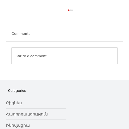
Comments
Write a comment...
Հայաստանի գիտակրթական
ոլորտը կառավարելու ուղեցույց ենք
նվիրում որոշում
Categories
կայացնողներին․ Ատոմ Մխիթարյան
Բիզնես
Հաղորդակցություն
Ինովացիա