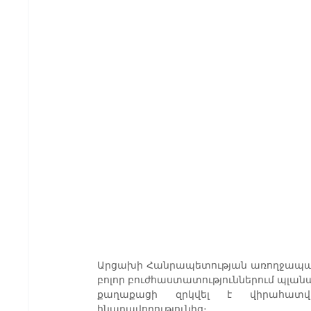
Արցախի Հանրապետության առողջապահո
բոլոր բուժհաստատություններում պլան
քաղաքացի զրկվել է վիրահատվե
հնարավորությունից։