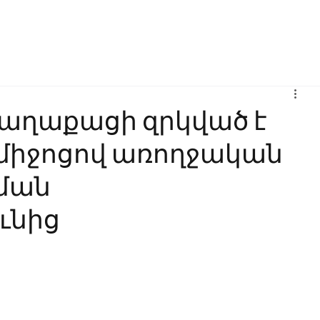
Բիզնես
Հաղորդակցություն
Ինովացիա
Կրթություն
քաղաքացի զրկված է
միջոցով առողջական
ծման
ւնից