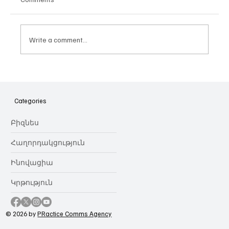
Write a comment...
Հայաստանի գիտակրթական
ոլորտը կառավարելու ուղեցույց ենք
նվիրում որոշում
Categories
կայացնողներին․ Ատոմ Մխիթարյան
Բիզնես
Հաղորդակցություն
Ինովացիա
Կրթություն
© 2026 by
PRactice Comms Agency