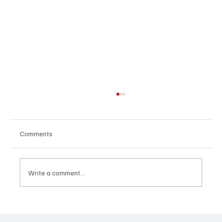
Comments
Write a comment...
Հայաստանի գիտակրթական
ոլորտը կառավարելու ուղեցույց ենք