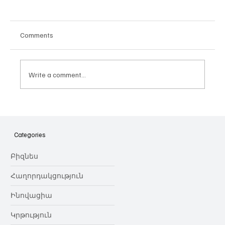
Comments
Write a comment...
Հայաստանի գիտակրթական
ոլորտը կառավարելու ուղեցույց ենք
նվիրում որոշում
Categories
կայացնողներին․ Ատոմ Մխիթարյան
Բիզնես
Հաղորդակցություն
Ինովացիա
Կրթություն