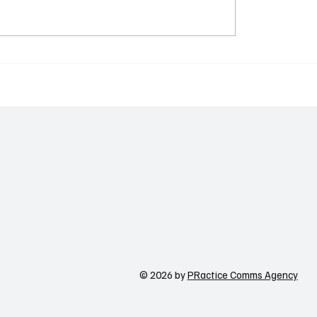
Meta-ն ուժեղացնում
պաշտպանությունը
գործիքներ Facebook-
ստանի գիտակրթական
WhatsApp-ի և Messen
ը կառավարելու ուղեցույց ենք
համար
ւմ որոշում
ցնողներին․ Ատոմ Մխիթարյան
© 2026 by
PRactice Comms Agency