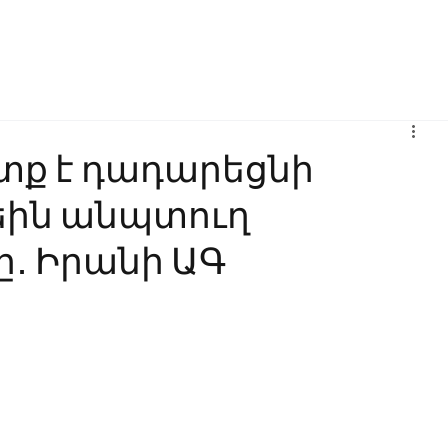
Բիզնես
Հաղորդակցություն
Ինովացիա
Կրթություն
տք է դադարեցնի
եին անպտուղ
․ Իրանի ԱԳ