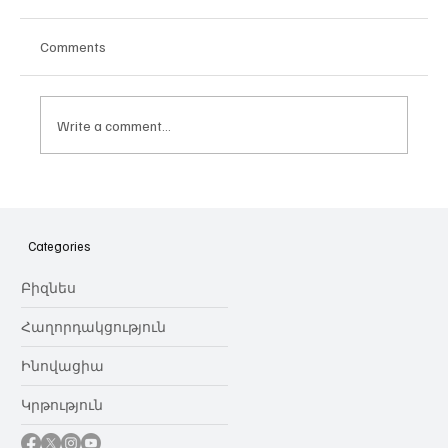
Comments
Write a comment...
Հայաստանի գիտակրթական
ոլորտը կառավարելու ուղեցույց ենք
նվիրում որոշում
Categories
կայացնողներին․ Ատոմ Մխիթարյան
Բիզնես
Հաղորդակցություն
Ինովացիա
Կրթություն