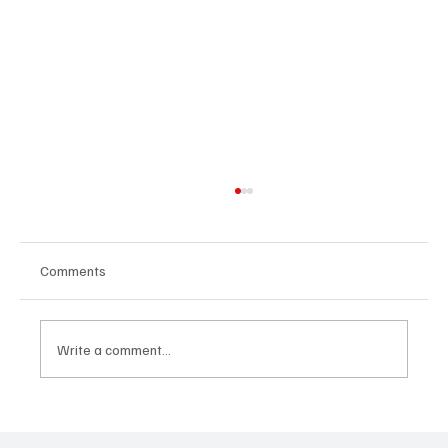
Comments
Write a comment...
Հայաստանի գիտակրթական
ոլորտը կառավարելու ուղեցույց ենք