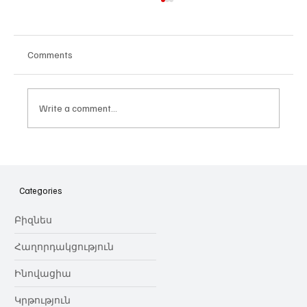
Comments
Write a comment...
Հայաստանի գիտակրթական
ոլորտը կառավարելու ուղեցույց ենք
նվիրում որոշում
Categories
կայացնողներին․ Ատոմ Մխիթարյան
Բիզնես
Հաղորդակցություն
Ինովացիա
Կրթություն