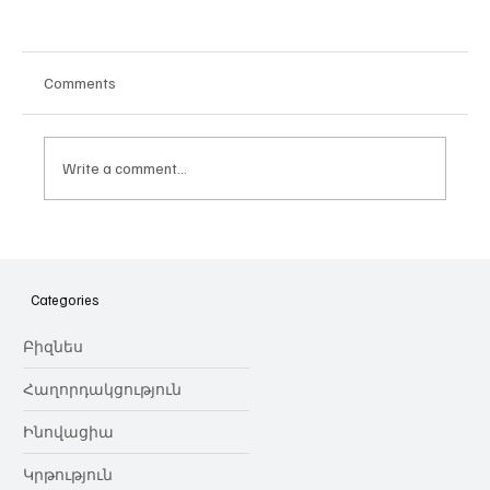
Comments
Write a comment...
Հայաստանի գիտակրթական
ոլորտը կառավարելու ուղեցույց ենք
նվիրում որոշում
Categories
կայացնողներին․ Ատոմ Մխիթարյան
Բիզնես
Հաղորդակցություն
Ինովացիա
Կրթություն