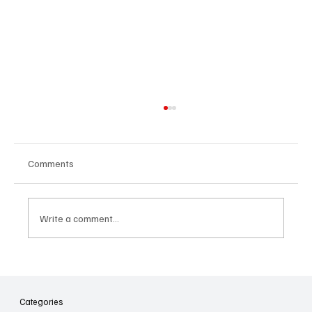
Comments
Write a comment...
Հայաստանի գիտակրթական
ոլորտը կառավարելու ուղեցույց ենք
նվիրում որոշում
Categories