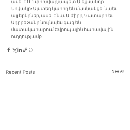
ասել է ՌԴ փոխվարչապետ Ալեքսանդր 
Նովակը։ Այստեղ կարող են մասնակցել նաեւ 
այլ երկրներ, ասել է նա. Ալժիրը, Կատարը եւ 
Ադրբեջանը նույնպես գազ են 
մատակարարում Եվրոպային հարավային 
ուղղությամբ
Recent Posts
See All