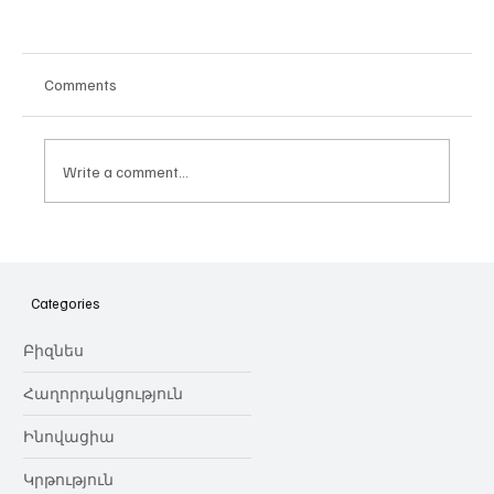
Comments
Write a comment...
Հայաստանի գիտակրթական
ոլորտը կառավարելու ուղեցույց ենք
նվիրում որոշում
Categories
կայացնողներին․ Ատոմ Մխիթարյան
Բիզնես
Հաղորդակցություն
Ինովացիա
Կրթություն