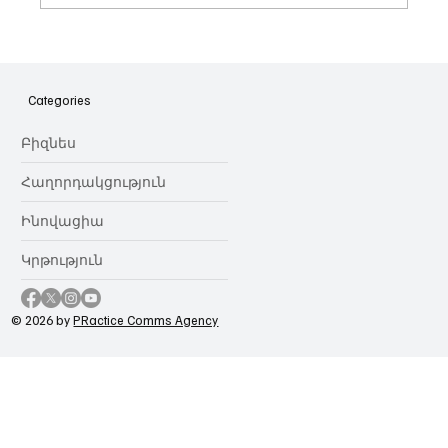
Հայաստանի գիտակրթական
ոլորտը կառավարելու ուղեցույց ենք
նվիրում որոշում
Categories
կայացնողներին․ Ատոմ Մխիթարյան
Բիզնես
Հաղորդակցություն
Ինովացիա
Կրթություն
© 2026 by
PRactice Comms Agency