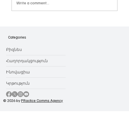
Write a comment...
Հայաստանի գիտակրթական
ոլորտը կառավարելու ուղեցույց ենք
նվիրում որոշում
Categories
կայացնողներին․ Ատոմ Մխիթարյան
Բիզնես
Հաղորդակցություն
Ինովացիա
Կրթություն
© 2026 by
PRactice Comms Agency