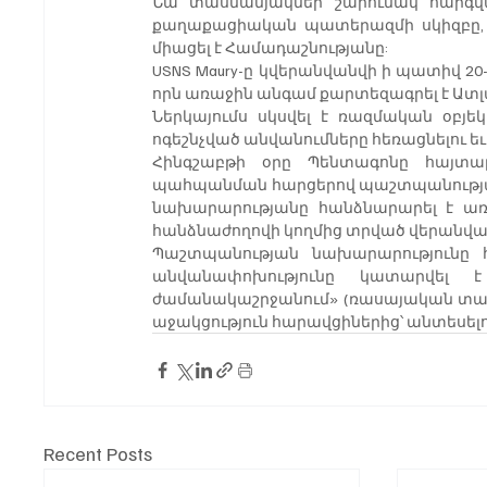
Նա տասնամյակներ շարունակ հարգված
քաղաքացիական պատերազմի սկիզբը, ե
միացել է Համադաշնությանը:
USNS Maury-ը կվերանվանվի ի պատիվ 2
որն առաջին անգամ քարտեզագրել է Ատ
Ներկայումս սկսվել է ռազմական օբյեկ
ոգեշնչված անվանումները հեռացնելու եւ 
Հինգշաբթի օրը Պենտագոնը հայտարա
պահպանման հարցերով պաշտպանությա
նախարարությանը հանձնարարել է առա
հանձնաժողովի կողմից տրված վերանվ
Պաշտպանության նախարարությունը հ
անվանափոխությունը կատարվել է
ժամանակաշրջանում» (ռասայական տարա
աջակցություն հարավցիներից՝ անտեսել
Recent Posts