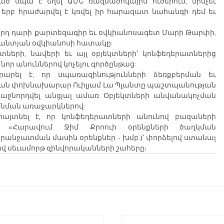
 սպա է եղել ԱՄՆ ռազմածովային ուժերում, մինչեւ 
րբ հրաժարվել է կռվել իր հարազատ նահանգի դեմ եւ 
0-րդ դարի քարտեզագիր եւ օվկիանոսագետ Մարի Թարփի, 
լանտյան օվկիանոսի հատակը:
տների, նավերի եւ այլ օբյեկտների՝ կոնֆեդերատներից 
նոր անուններով կոչելու գործընթաց:
րել է, որ սպառազինությունների ձեռքբերման եւ 
ն փոխնախարար Ուիլյամ Լա Պլանտը պաշտպանության 
ջնորդվել անցյալ ամառ Օբյեկտների անվանակոչման 
անման առաջարկներով:
այտնել է, որ կոնֆեդերատների անունով բազաների 
 «Հարավում Ջիմ Քրոուի օրենքների ծաղկման 
նջատման մասին օրենքներ - խմբ.)՝ փորձելով ստանալ 
ով սեւամորթ զինվորականների շահերը։