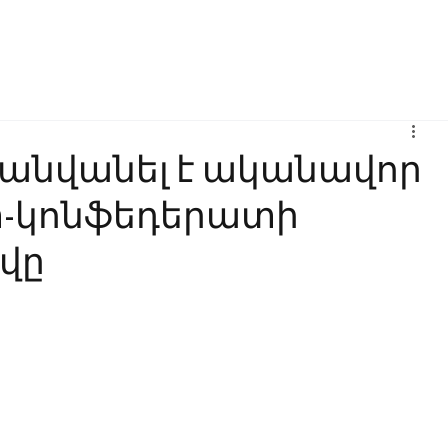
Բիզնես
Հաղորդակցություն
Ինովացիա
Կրթություն
րանվանել է ականավոր
-կոնֆեդերատի
ավը