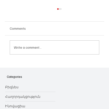
Comments
Write a comment...
Հայաստանի գիտակրթական
ոլորտը կառավարելու ուղեցույց ենք
նվիրում որոշում
Categories
կայացնողներին․ Ատոմ Մխիթարյան
Բիզնես
Հաղորդակցություն
Ինովացիա