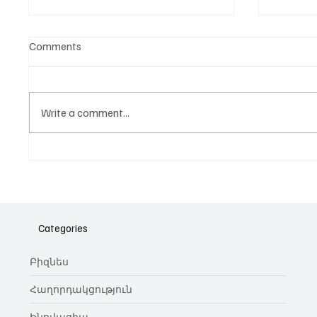
Comments
Write a comment...
Նոր գործիք Instagram-ից
Հայա
ոլորտ
նվիրո
Categories
կայա
Բիզնես
Հաղորդակցություն
Ինովացիա