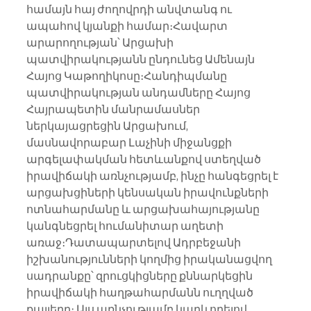
համայն հայ ժողովրդի անվտանգ ու 
ապահով կյանքի համար։Հավարտ 
արարողության՝ Արցախի 
պատվիրակությանն ընդունեց Ամենայն 
Հայոց Կաթողիկոսը։Հանդիպմանը 
պատվիրակության անդամները Հայոց 
Հայրապետին մանրամասներ 
ներկայացրեցին Արցախում, 
մասնավորաբար Լաչինի միջանցքի 
արգելափակման հետևանքով ստեղված 
իրավիճակի առնչությամբ, ինչը հանգեցրել է 
արցախցիների կենսական իրավունքների 
ոտնահարմանը և արցախահայությանը 
կանգնեցրել հումանիտար աղետի 
առաջ։Դատապարտելով Ադրբեջանի 
իշխանությունների կողմից իրականացվող 
սադրանքը՝ զրուցկիցները քննարկեցին 
իրավիճակի հաղթահարմանն ուղղված 
քայլերը։ Այս առնչությամբ կարևորելով 