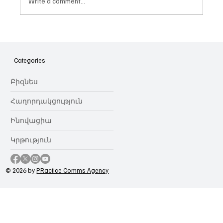
Write a comment...
Հայաստանի գիտակրթական
ոլորտը կառավարելու ուղեցույց ենք
նվիրում որոշում
Categories
կայացնողներին․ Ատոմ Մխիթարյան
Բիզնես
Հաղորդակցություն
Ինովացիա
Կրթություն
© 2026 by
PRactice Comms Agency