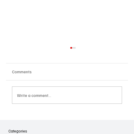
Comments
Write a comment...
Հայաստանի գիտակրթական
ոլորտը կառավարելու ուղեցույց ենք
նվիրում որոշում
Categories