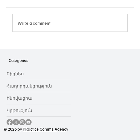
Write a comment...
Հայաստանի գիտակրթական
ոլորտը կառավարելու ուղեցույց ենք
նվիրում որոշում
Categories
կայացնողներին․ Ատոմ Մխիթարյան
Բիզնես
Հաղորդակցություն
Ինովացիա
Կրթություն
© 2026 by
PRactice Comms Agency