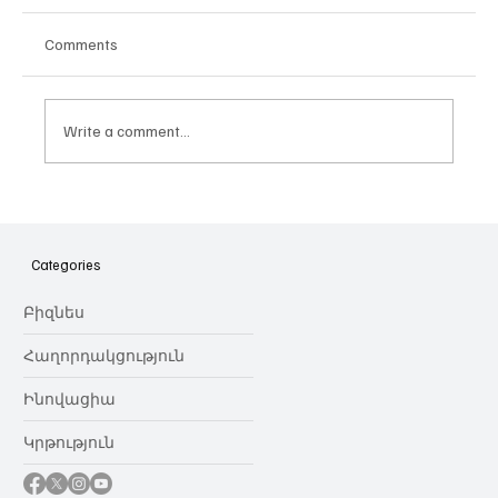
Comments
Write a comment...
Հայաստանի գիտակրթական
ոլորտը կառավարելու ուղեցույց ենք
նվիրում որոշում
Categories
կայացնողներին․ Ատոմ Մխիթարյան
Բիզնես
Հաղորդակցություն
Ինովացիա
Կրթություն