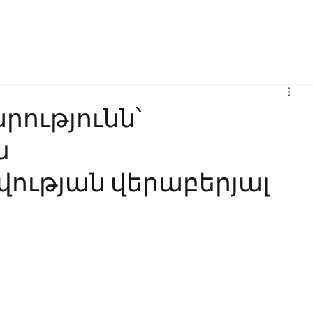
Բիզնես
Հաղորդակցություն
Ինովացիա
Կրթություն
րությունն՝
ն
ւթյան վերաբերյալ