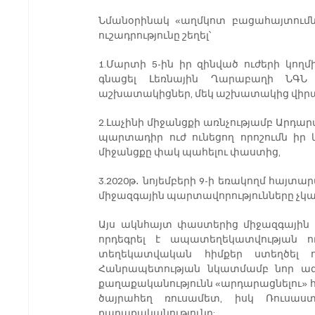
Նմանօրինակ «աղմկոտ բացահայտումնե
ուշադրությունը շեղել՝
1.Մարտի 5-ին իր զինված ուժերի կող
գնացել Լեռնային Ղարաբաղի ՆԳՆ 
աշխատակիցներ, մեկ աշխատակից վիրավ
2.Լաչինի միջանցքի առնչությամբ Արդ
պարտադիր ուժ ունեցող որոշումն իր կ
միջանցքը փակ պահելու փաստից,
3.2020թ․ նոյեմբերի 9-ի եռակողմ հայտա
միջազգային պարտավորությունները չկ
Այս ակնհայտ փաստերից միջազգային հա
որդեգրել է ապատեղեկատվության ու
տեղեկատվական հիմքեր ստեղծել ո
Հանրապետության նկատմամբ նոր ագրե
քաղաքականությունն «արդարացնելու» հ
ծայրահեղ ռուսամետ, իսկ Ռուսաստ
քաղաքականությունը: