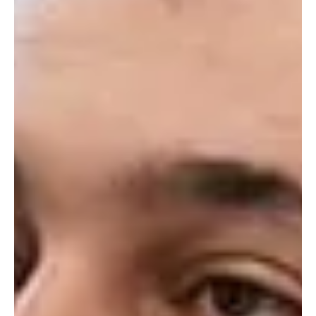
Որակական առումով հետընթաց ենք
ունենալու. կրթության փորձագետ
«Փաստ» օրաթերթը գրում է. Դեռ չկառուցված՝
«Ակադեմիական քաղաքը» շարունակում է իր շուրջ
աղմուկ բարձրացնել: Օրերս հայտնի դարձան այն...