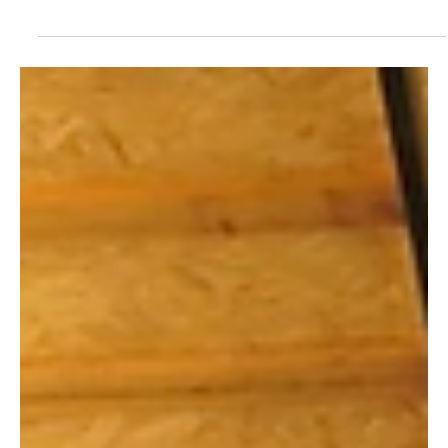
Ներկայացվեց «Գիտության
կազմակերպում և կառավարում»
ուսումնական ձեռնարկը
Հունվարի 24-ին Հայաստանի ազգային գրադարանում
տեղի ունեցավ քննարկում նվիրված Կրթության
միջազգային օրվան։ Այդ կապակցությամբ
ներկայացվեց...