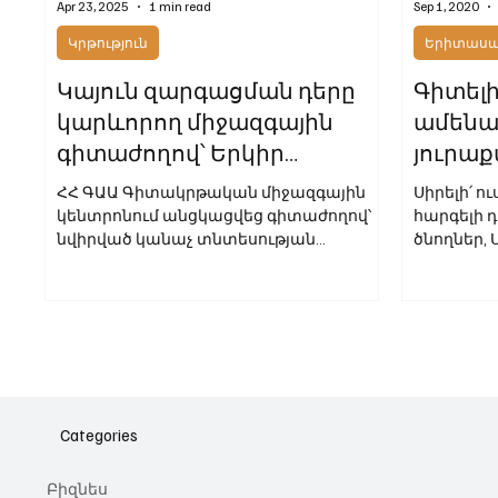
Apr 23, 2025
1 min read
Sep 1, 2020
Կրթություն
Երիտասար
Կայուն զարգացման դերը
Գիտելի
կարևորող միջազգային
ամենահ
գիտաժողով՝ Երկիր
յուրաք
մոլորակի օրը
հասար
ՀՀ ԳԱԱ Գիտակրթական միջազգային
Սիրելի՛ 
Ատոմ 
կենտրոնում անցկացվեց գիտաժողով՝
հարգելի 
նվիրված կանաչ տնտեսության
ծնողներ,
մարտահրավերներին: Միջազգային
սեպտեմբե
գիտաժողովի խորագիրն էր՝ «Կանաչ
առթիվ:...
տնտեսության մարտահրավերները
կայուն զարգացման համատեքստում»։
Այն կազմակերպվել էր Հյուսիսային
համալսարանի հետ համատեղ՝
նպատակ ունենալով խթանել
գիտակրթական համագործակցությունն
Categories
ու գիտահետազոտական
քննարկումները կայուն զարգացման
Բիզնես
օրակարգի շուրջ։ Գիտաժողովի