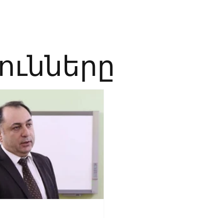
Բիզնես
Հաղորդակցություն
Ինովացիա
Կրթություն
յունները