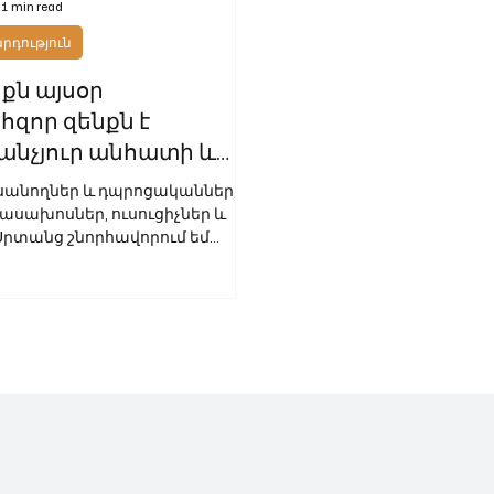
1 min read
դություն
քն այսօր
զոր զենքն է
անչյուր անհատի և
ակության համար.
ուսանողներ և դպրոցականներ,
Մխիթարյան
դասախոսներ, ուսուցիչներ և
 Սրտանց շնորհավորում եմ
րի 1-ի՝ Գիտելիքի օրվա